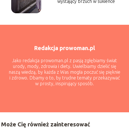
wystający brzuch w sukience
Redakcja prowoman.pl
Jako redakcja prowoman.pl z pasją zgłębiamy świat
urody, mody, zdrowia i diety. Uwielbiamy dzielić się
naszą wiedzą, by każda z Was mogła poczuć się pięknie
i zdrowo. Dbamy o to, by trudne tematy przekazywać
w prosty, inspirujący sposób.
Może Cię również zainteresować