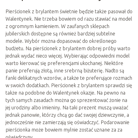
Pierścionek z brylantem świetnie będzie także pasował do
Walentynek. Nie trzeba bowiem od razu stawiać na model
z ogromnym kamieniem. W zaufanych sklepach
jubilerskich dostępne są również bardziej subtelne
modele. Wybór można dopasować do określonego
budżetu. Na pierścionek z brylantem dobrej próby warto
jednak wydać nieco więcej. Wybierając odpowiedni model
warto kierować się preferencjami ukochanej. Niektóre
panie preferują złotą, inne srebrną biżuterię. Nadto są
fanki delikatnych wzorów, a także te preferujące rozmach
w swoich dodatkach. Pierścionek z brylantem sprawdzi się
także na podobne do Walentynek okazje. Na pewno na
tych samych zasadach można go sprezentować żonie na
jej urodziny albo imieniny. Na taki prezent muszą uważać
jednak panowie, którzy chcą go dać swojej dziewczynie, a
jednocześnie nie zamierzają się oświadczyć. Podarowanie
pierścionka może bowiem mylnie zostać uznane za za
oświadczyny.