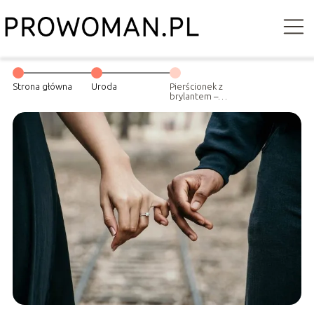
Strona główna
Uroda
Pierścionek z
brylantem –
prezent na
różne okazje