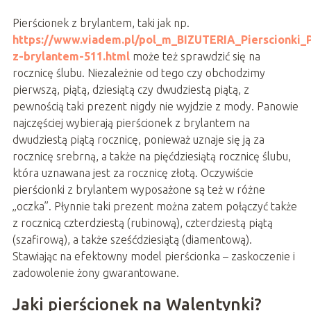
Pierścionek z brylantem, taki jak np.
https://www.viadem.pl/pol_m_BIZUTERIA_Pierscionki_P
z-brylantem-511.html
może też sprawdzić się na
rocznicę ślubu. Niezależnie od tego czy obchodzimy
pierwszą, piątą, dziesiątą czy dwudziestą piątą, z
pewnością taki prezent nigdy nie wyjdzie z mody. Panowie
najczęściej wybierają pierścionek z brylantem na
dwudziestą piątą rocznicę, ponieważ uznaje się ją za
rocznicę srebrną, a także na pięćdziesiątą rocznicę ślubu,
która uznawana jest za rocznicę złotą. Oczywiście
pierścionki z brylantem wyposażone są też w różne
„oczka”. Płynnie taki prezent można zatem połączyć także
z rocznicą czterdziestą (rubinową), czterdziestą piątą
(szafirową), a także sześćdziesiątą (diamentową).
Stawiając na efektowny model pierścionka – zaskoczenie i
zadowolenie żony gwarantowane.
Jaki pierścionek na Walentynki?