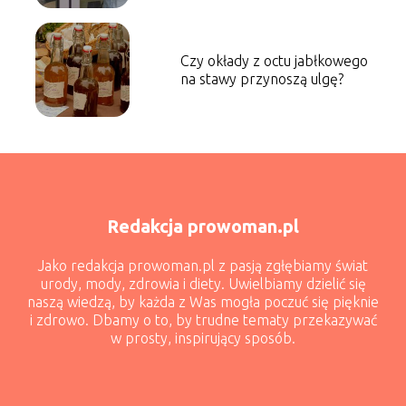
Czy okłady z octu jabłkowego
na stawy przynoszą ulgę?
Redakcja prowoman.pl
Jako redakcja prowoman.pl z pasją zgłębiamy świat
urody, mody, zdrowia i diety. Uwielbiamy dzielić się
naszą wiedzą, by każda z Was mogła poczuć się pięknie
i zdrowo. Dbamy o to, by trudne tematy przekazywać
w prosty, inspirujący sposób.