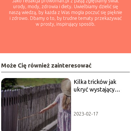
Jako redakcja prowoman.pl z pasją zgłębiamy świat
urody, mody, zdrowia i diety. Uwielbiamy dzielić się
naszą wiedzą, by każda z Was mogła poczuć się pięknie
i zdrowo. Dbamy o to, by trudne tematy przekazywać
w prosty, inspirujący sposób.
Może Cię również zainteresować
Kilka tricków jak
ukryć wystający
brzuch w sukience
2023-02-17